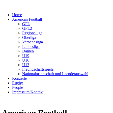
Home
American Football
GFL
GFL2
Regionalliga
Oberliga
Verbandsliga
Landesliga
Damen
U19
U16
U13
Freundschaftsspiele
Nationalmannschaft und Laenderauswahl
Konzerte
Rugby
People
Impressum/Kontakt
American Football