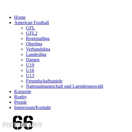
Home
American Football
GFL
GFL2
Regionalliga
Oberliga
Verbandsliga
Landesliga
Damen
U19
U16
U13
Freundschaftsspiele
Nationalmannschaft und Laenderauswahl
Konzerte
Rugby
People
Impressum/Kontakt