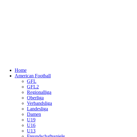
Home
American Football
GFL
GFL2
Regionalliga
Oberliga
Verbandsliga
Landesliga
Damen
U19
U16
U13
Freundschaftsspiele