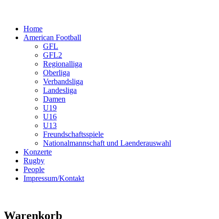
Home
American Football
GFL
GFL2
Regionalliga
Oberliga
Verbandsliga
Landesliga
Damen
U19
U16
U13
Freundschaftsspiele
Nationalmannschaft und Laenderauswahl
Konzerte
Rugby
People
Impressum/Kontakt
Warenkorb